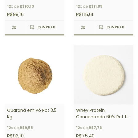
12
x de
R$10,10
12
x de
R$11,89
R$98,16
R$115,61
Guaraná em Pó Pct 3,5
Whey Protein
Kg
Concentrado 60% Pct 1
Kg
12
x de
R$9,58
12
x de
R$7,76
R$93,10
R$75,40