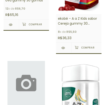
Uva gummy 30 gomas
12
x de
R$6,70
R$65,16
ekobé - A a Z Kids sabor
Cereja gummy 30
gomas
8
x de
R$5,50
R$36,33