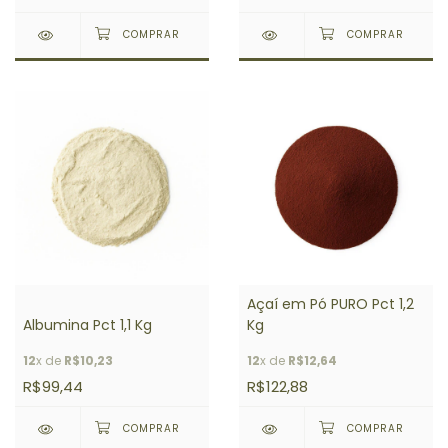
Açaí em Pó PURO Pct 1,2
Albumina Pct 1,1 Kg
Kg
12
x de
R$10,23
12
x de
R$12,64
R$99,44
R$122,88