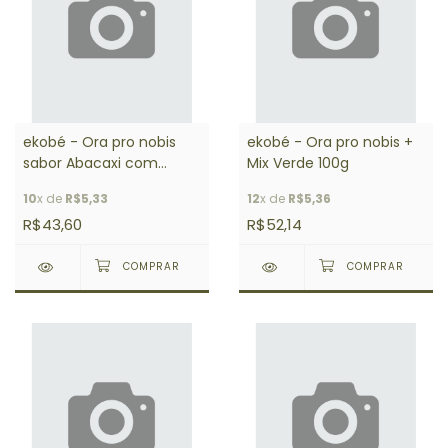
ekobé - Ora pro nobis
ekobé - Ora pro nobis +
sabor Abacaxi com
Mix Verde 100g
Hortelã 150g
10
x de
R$5,33
12
x de
R$5,36
R$43,60
R$52,14