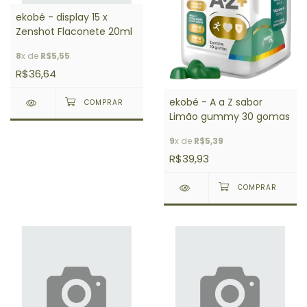
ekobé - display 15 x
Zenshot Flaconete 20ml
8
x de
R$5,55
R$36,64
ekobé - A a Z sabor
Limão gummy 30 gomas
9
x de
R$5,39
R$39,93