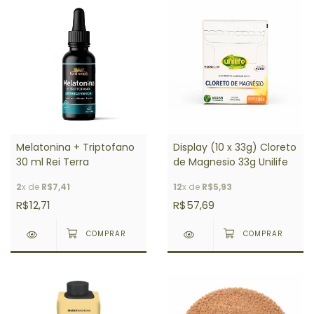
Melatonina + Triptofano
Display (10 x 33g) Cloreto
30 ml Rei Terra
de Magnesio 33g Unilife
2
x de
R$7,41
12
x de
R$5,93
R$12,71
R$57,69