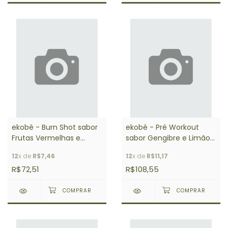
ekobé - Burn Shot sabor
ekobé - Pré Workout
Frutas Vermelhas e
sabor Gengibre e Limão
Laranja 200g
200g
12
x de
R$7,46
12
x de
R$11,17
R$72,51
R$108,55