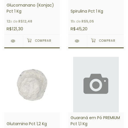
Glucomanano (Konjac)
Pct 1 Kg
Spirulina Pct 1 Kg
12
x de
R$12,48
11
x de
R$5,05
R$121,30
R$45,20
Guaraná em Pó PREMIUM
Glutamina Pct 1,2 Kg
Pct 1,1 Kg