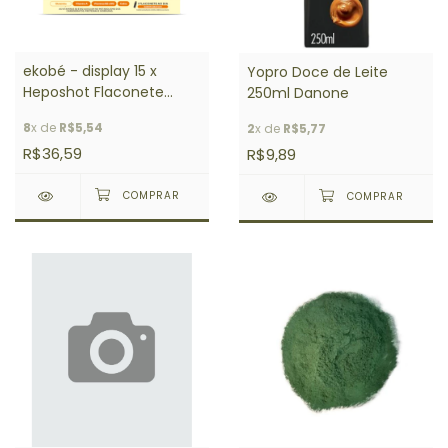
ekobé - display 15 x
Yopro Doce de Leite
Heposhot Flaconete
250ml Danone
20ml
8
x de
R$5,54
2
x de
R$5,77
R$36,59
R$9,89