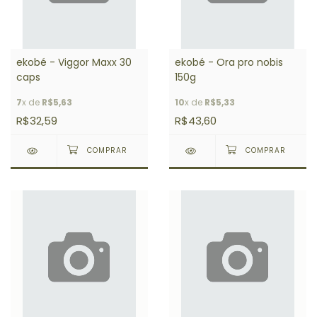
ekobé - Viggor Maxx 30
ekobé - Ora pro nobis
caps
150g
7
x de
R$5,63
10
x de
R$5,33
R$32,59
R$43,60