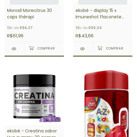
Morosil Morecitrus 30
ekobé - display 15 x
caps thérapi
Imuneshot Flaconete
10ml
12
x de
R$6,37
10
x de
R$5,34
R$61,96
R$43,66
ekobé - Creatina sabor