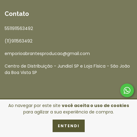
Contato
5511911563492
(11)911563492
emporioabrantesproducao@gmail.com
Centro de Distribuição - Jundiaí SP e Loja Física - São João
da Boa Vista SP
Ao navegar por este site
você aceita o uso de cookies
para agilizar a sua experiência de compra.
Copyright Empório Abrantes - 24125673000136 - 2026. Todos os
direitos reservados.
ENTENDI