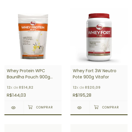
Whey Protein WPC
Whey Fort 3W Neutro
Baunilha Pouch 900g
Pote 900g Vitafor
Vitafor
12
x de
R$14,82
12
x de
R$20,09
R$144,03
R$195,28