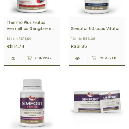
Thermo Plus Frutas
Vermelhas Gengibre e
Sleepfor 60 caps Vitafor
Chá Verde Pote 240g
12
x de
R$11,80
12
x de
R$6,36
Vitafor
R$114,74
R$61,85