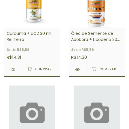
Cúrcuma + UC2 30 ml
Óleo de Semente de
Rei Terra
Abóbora + Licopeno 30
ml Rei Terra
3
x de
R$5,59
3
x de
R$5,59
R$14,31
R$14,30