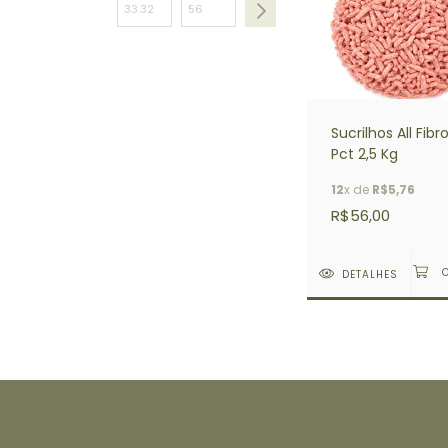
Sucrilhos All Fib
Pct 2,5 Kg
12
x de
R$5,76
R$56,00
DETALHES