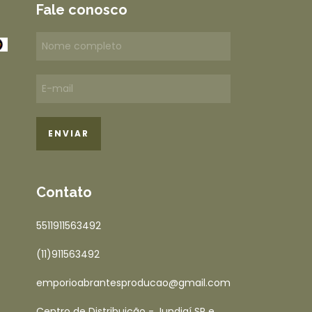
Fale conosco
Contato
5511911563492
(11)911563492
emporioabrantesproducao@gmail.com
Centro de Distribuição - Jundiaí SP e