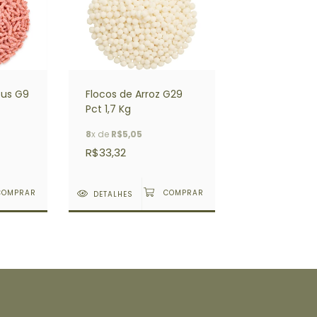
rous G9
Flocos de Arroz G29
Pct 1,7 Kg
8
x de
R$5,05
R$33,32
DETALHES