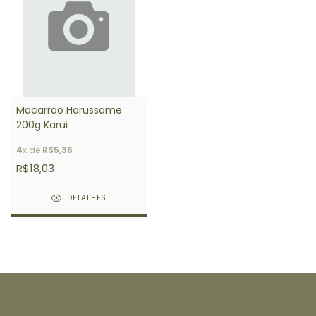
Macarrão Harussame
200g Karui
4
x de
R$5,36
R$18,03
DETALHES