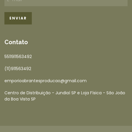
Contato
5511911563492
(11)911563492
emporioabrantesproducao@gmail.com
Centro de Distribuição - Jundiaí SP e Loja Física - São João
da Boa Vista SP