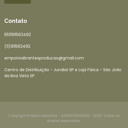
Contato
5511911563492
(11)911563492
emporioabrantesproducao@gmail.com
Centro de Distribuição - Jundiaí SP e Loja Física - São João
da Boa Vista SP
Copyright Empório Abrantes - 24125673000136 - 2026. Todos os
direitos reservados.