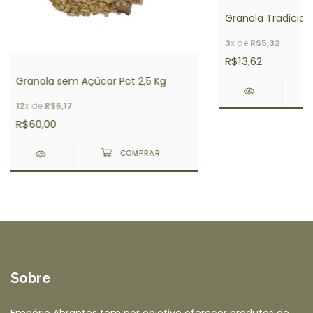
Granola Tradicio
3
x de
R$5,32
R$13,62
Granola sem Açúcar Pct 2,5 Kg
12
x de
R$6,17
R$60,00
Sobre
Empório Abrantes tem por objetivo oferecer produtos de